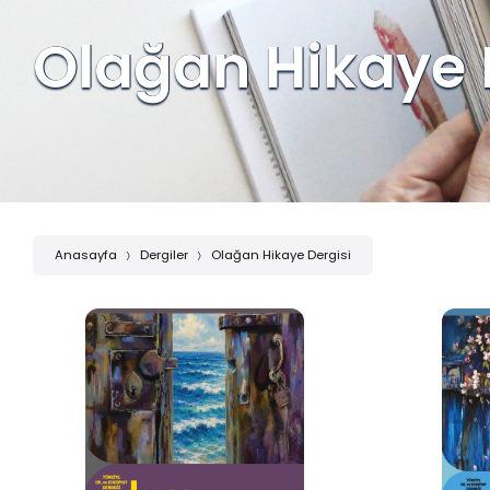
Olağan Hikaye 
Anasayfa
Dergiler
Olağan Hikaye Dergisi